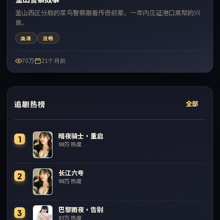
釜山西区分局的菜鸟警察跟着传奇前辈，一年内见证港口黑帮的兴
衰。
高清
流畅
70万
21个月前
追剧热榜
全部
暗夜骑士·重启
1
98万
热度
长江六号
2
98万
热度
巴黎雨夜·告别
3
97万
热度