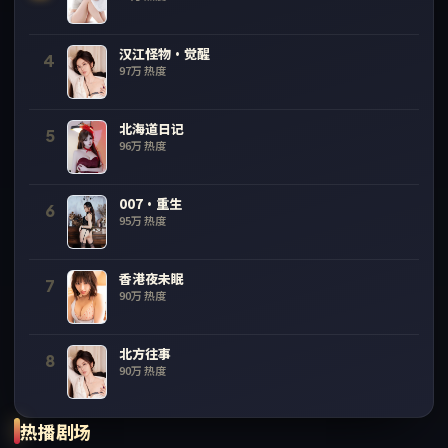
汉江怪物·觉醒
4
97万
热度
北海道日记
5
96万
热度
007·重生
6
95万
热度
香港夜未眠
7
90万
热度
北方往事
8
90万
热度
热播剧场