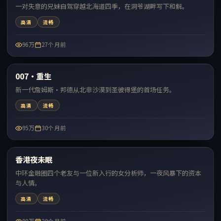
一对失意的兄妹自驾穿越北海道四季，在洞爷湖畔写下和解。
高清
流畅
96万
27个月前
99:04
007·重生
热门
新一代詹姆斯·邦德从北非沙漠到圣彼得堡的首场任务。
高清
流畅
95万
30个月前
69:30
香港夜未眠
热门
中环金融圈四个老友与一位新入行的女分析师，一夜风暴下的资本
与人情。
高清
流畅