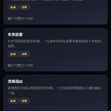
高清
流畅
77万
20个月前
68:52
东京迷雾
最新
东京湾连续四起失踪案，一位退休侦探在迷雾中重新拼起十年前的
旧梦。
高清
流畅
27万
20个月前
99:20
龙城追凶
最新
香港西区龙城公寓里的连环命案，一位失语前刑警重出江湖的最后
一战。
高清
流畅