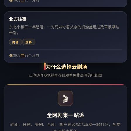
90万
29个月前
99:08
北方往事
热门
东北小镇三十年起落，一对兄妹守着父亲的旧澡堂走过改革浪潮与
告别。
高清
流畅
90万
38个月前
为什么选择云剧场
让你随时随地畅享在线观看免费高清的电视剧
🎬
全网剧集一站追
韩剧、日剧、美剧、台剧、国产剧及综艺动漫一站打尽，免费