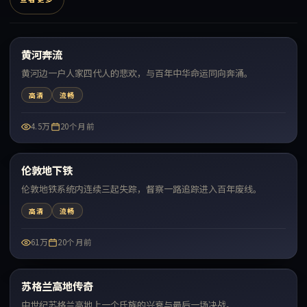
41:49
黄河奔流
最新
黄河边一户人家四代人的悲欢，与百年中华命运同向奔涌。
高清
流畅
4.5万
20个月前
99:22
伦敦地下铁
最新
伦敦地铁系统内连续三起失踪，督察一路追踪进入百年废线。
高清
流畅
61万
20个月前
99:56
苏格兰高地传奇
最新
中世纪苏格兰高地上一个氏族的兴衰与最后一场决战。