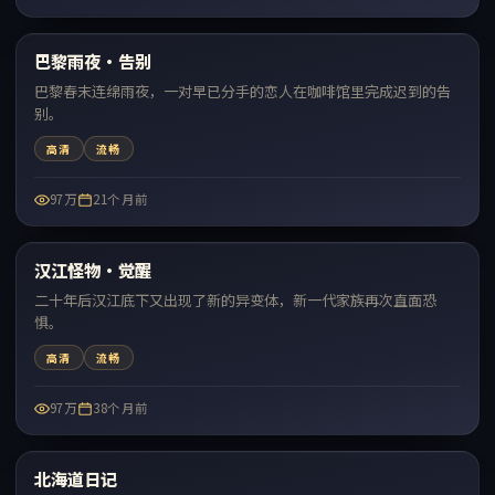
99:12
巴黎雨夜·告别
热门
巴黎春末连绵雨夜，一对早已分手的恋人在咖啡馆里完成迟到的告
别。
高清
流畅
97万
21个月前
99:18
汉江怪物·觉醒
热门
二十年后汉江底下又出现了新的异变体，新一代家族再次直面恐
惧。
高清
流畅
97万
38个月前
99:25
北海道日记
热门