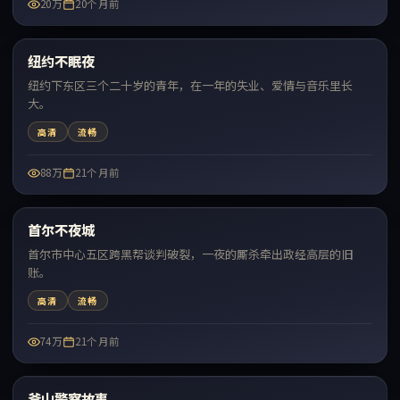
20万
20个月前
69:06
纽约不眠夜
最新
纽约下东区三个二十岁的青年，在一年的失业、爱情与音乐里长
大。
高清
流畅
88万
21个月前
49:10
首尔不夜城
最新
首尔市中心五区跨黑帮谈判破裂，一夜的厮杀牵出政经高层的旧
账。
高清
流畅
74万
21个月前
68:01
釜山警察故事
最新