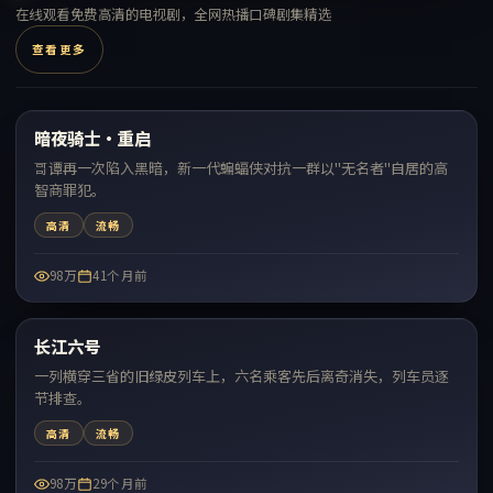
在线观看免费高清的电视剧，全网热播口碑剧集精选
查看更多
99:24
暗夜骑士·重启
热门
哥谭再一次陷入黑暗，新一代蝙蝠侠对抗一群以"无名者"自居的高
智商罪犯。
高清
流畅
98万
41个月前
99:14
长江六号
热门
一列横穿三省的旧绿皮列车上，六名乘客先后离奇消失，列车员逐
节排查。
高清
流畅
98万
29个月前